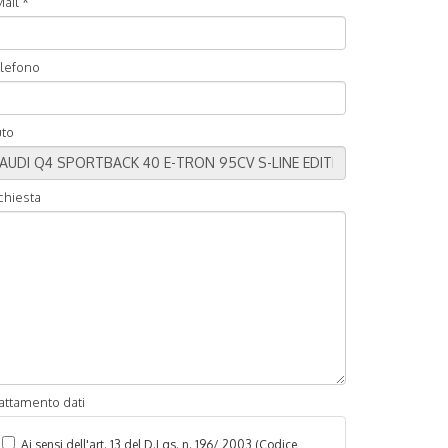
ail *
lefono
to
chiesta
attamento dati
Ai sensi dell'art. 13 del D.Lgs. n. 196/ 2003 (Codice