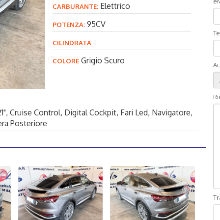
eM
Elettrico
CARBURANTE:
95CV
POTENZA:
Te
CILINDRATA
Grigio Scuro
COLORE
Au
Ri
1"
, Cruise Control
, Digital Cockpit
, Fari Led
, Navigatore
,
ra Posteriore
Tr