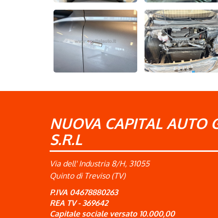
NUOVA CAPITAL AUTO 
S.R.L
Via dell' Industria 8/H, 31055
Quinto di Treviso (TV)
P.IVA 04678880263
REA TV - 369642
Capitale sociale versato 10.000,00