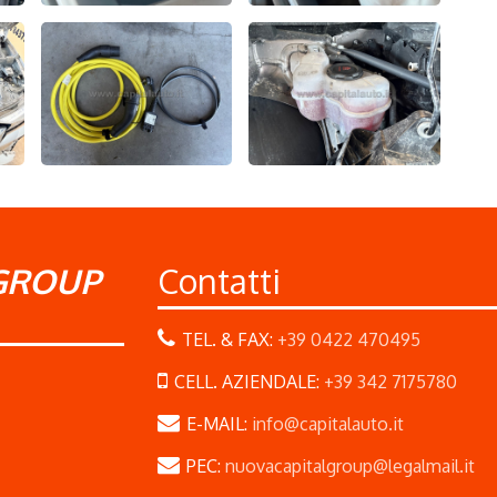
GROUP
Contatti
TEL. & FAX:
+39 0422 470495
CELL. AZIENDALE:
+39 342 7175780
E-MAIL:
info@capitalauto.it
PEC:
nuovacapitalgroup@legalmail.it