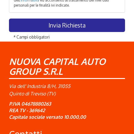
dell'
Informativa
ed acconsento al trattamento dei miei dati
personali per le finalità ivi indicate.
* Campi obbligatori
NUOVA CAPITAL AUTO
GROUP S.R.L
Via dell' Industria 8/H, 31055
Quinto di Treviso (TV)
P.IVA 04678880263
REA TV - 369642
Capitale sociale versato 10.000,00
Contatti