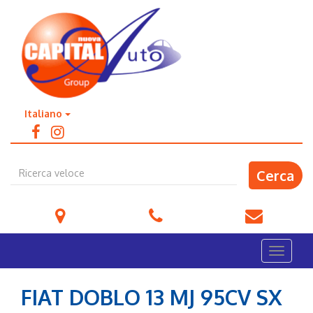
Italiano
Cerca
Via dell' Industria 8/H, Quinto di Treviso
+39 0422 470495
info@capitalauto.it
Menù
FIAT DOBLO 13 MJ 95CV SX