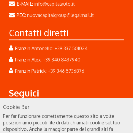
E-MAIL:
info@capitalauto.it
PEC:
nuovacapitalgroup@legalmail.it
Contatti diretti
Franzin Antonello:
+39 337 501024
Franzin Alex:
+39 340 8437940
Franzin Patrick:
+39 346 5736876
Seguici
Cookie Bar
Per far funzionare correttamente questo sito a volte
posizioniamo piccoli file di dati chiamati cookie sul tuo
dispositivo. Anche la maggior parte dei grandi siti fa